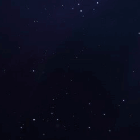
华南会
JY（中国）
0755-29990408
0755-
深圳：
东莞：
地址：深圳市宝安区留芳路2号鼎新科技园厂房B栋101
邮箱：szyuqihy@126.com