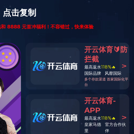
关于JY平台
新闻资讯
JY（中国）

深圳公司

东莞公司